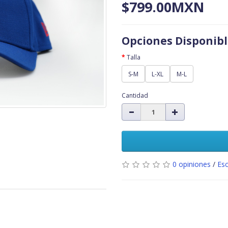
$799.00MXN
Opciones Disponibl
Talla
S-M
L-XL
M-L
Cantidad
0 opiniones
/
Esc