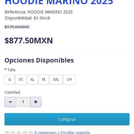
HOODIE MARINO 2025
Referencia: HOODIE MARINO 2025
Disponibilidad: En Stock
$975.00MXN
$877.50MXN
Opciones Disponibles
Talla
G
XS
XL
M
XXL
CH
Cantidad
Comprar
0 opiniones
/
Escribe opinión